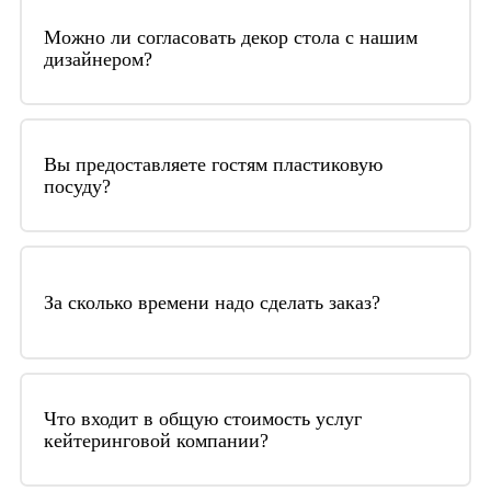
Можно ли согласовать декор стола с нашим
дизайнером?
Да, конечно. У нас уже есть разработанные
коллекции декора, которые можно
Вы предоставляете гостям пластиковую
посуду?
использовать при декоре стола. Но если у вас
есть какие-то задумки – мы можем их
Мы предоставляем либо фарфоровую посуду,
обсудить с вашим дизайнером.
либо пластиковую – по согласованию с
За сколько времени надо сделать заказ?
Заказчиком и задачами мероприятия
Заказ желательно сделать заранее, хотя бы за
неделю. Последние правки можно вносить за
Что входит в общую стоимость услуг
кейтеринговой компании?
два дня до мероприятия.