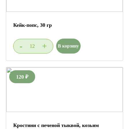
Кейк-попс, 30 гр
-
+
В корзину
120 ₽
Кростини с печеной тыквой, козьим