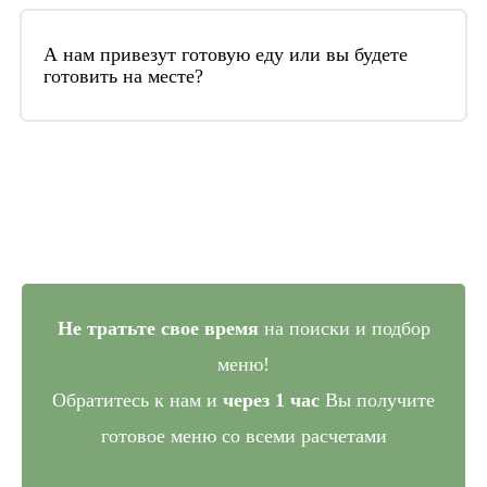
Общая стоимость включает в себя: закуп
продуктов, их приготовление, доставку до
А нам привезут готовую еду или вы будете
готовить на месте?
места проведения мероприятия, работу
поваров и официантов, аренду текстиля,
При заказе банкета или фуршета часть еды мы
посуды, декор стола
привозим уже в готовом виде, часть – в виде
заготовок, которые на месте доготавливаются
и сервируются
Не тратьте свое время
на поиски и подбор
меню!
Обратитесь к нам и
через 1 час
Вы получите
готовое меню со всеми расчетами