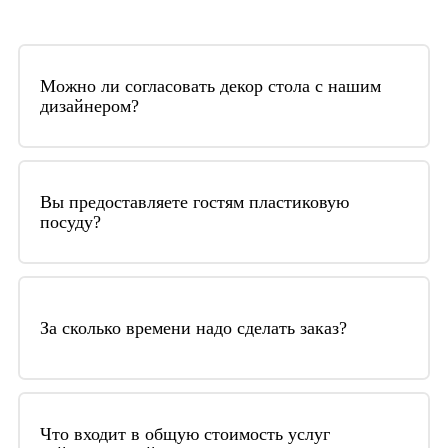
Можно ли согласовать декор стола с нашим
дизайнером?
Да, конечно. У нас уже есть разработанные
коллекции декора, которые можно
Вы предоставляете гостям пластиковую
посуду?
использовать при декоре стола. Но если у вас
есть какие-то задумки – мы можем их
Мы предоставляем либо фарфоровую посуду,
обсудить с вашим дизайнером.
либо пластиковую – по согласованию с
За сколько времени надо сделать заказ?
Заказчиком и задачами мероприятия
Заказ желательно сделать заранее, хотя бы за
неделю. Последние правки можно вносить за
Что входит в общую стоимость услуг