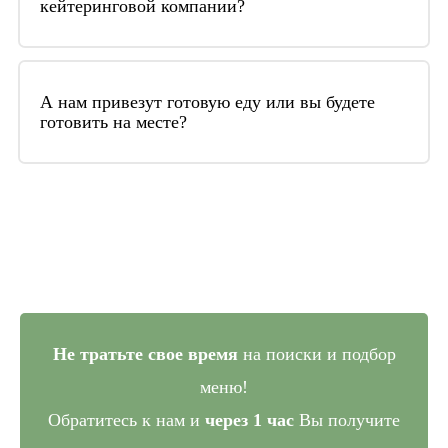
кейтеринговой компании?
два дня до мероприятия.
Общая стоимость включает в себя: закуп
продуктов, их приготовление, доставку до
А нам привезут готовую еду или вы будете
готовить на месте?
места проведения мероприятия, работу
поваров и официантов, аренду текстиля,
При заказе банкета или фуршета часть еды мы
посуды, декор стола
привозим уже в готовом виде, часть – в виде
заготовок, которые на месте доготавливаются
и сервируются
Не тратьте свое время
на поиски и подбор
меню!
Обратитесь к нам и
через 1 час
Вы получите