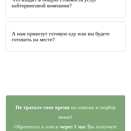
кейтеринговой компании?
два дня до мероприятия.
Общая стоимость включает в себя: закуп
продуктов, их приготовление, доставку до
А нам привезут готовую еду или вы будете
готовить на месте?
места проведения мероприятия, работу
поваров и официантов, аренду текстиля,
При заказе банкета или фуршета часть еды мы
посуды, декор стола
привозим уже в готовом виде, часть – в виде
заготовок, которые на месте доготавливаются
и сервируются
Не тратьте свое время
на поиски и подбор
меню!
Обратитесь к нам и
через 1 час
Вы получите