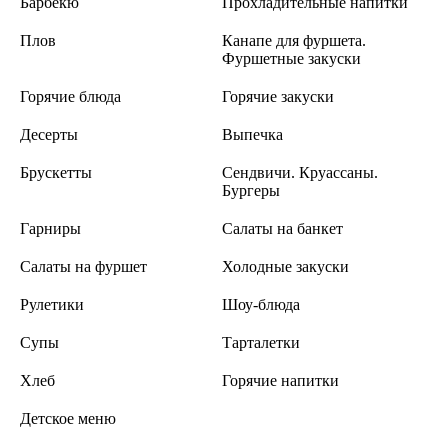
Барбекю
Прохладительные напитки
Плов
Канапе для фуршета.
Фуршетные закуски
Горячие блюда
Горячие закуски
Десерты
Выпечка
Брускетты
Сендвичи. Круассаны.
Бургеры
Гарниры
Салаты на банкет
Салаты на фуршет
Холодные закуски
Рулетики
Шоу-блюда
Супы
Тарталетки
Хлеб
Горячие напитки
Детское меню