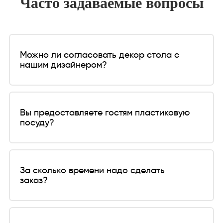
Часто задаваемые вопросы
Можно ли согласовать декор стола с
нашим дизайнером?
Да, конечно. У нас уже есть разработанные
коллекции декора, которые можно
Вы предоставляете гостям пластиковую
посуду?
использовать при декоре стола. Но если у вас
есть какие-то задумки – мы можем их
Мы предоставляем либо фарфоровую посуду,
обсудить с вашим дизайнером.
либо пластиковую – по согласованию с
За сколько времени надо сделать
заказ?
Заказчиком и задачами мероприятия
Заказ желательно сделать заранее, хотя бы за