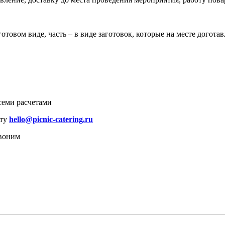
отовом виде, часть – в виде заготовок, которые на месте догот
семи расчетами
чту
hello@picnic-catering.ru
звоним