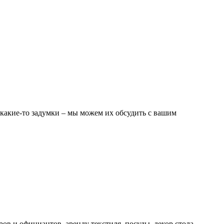
ь какие-то задумки – мы можем их обсудить с вашим
ров и официантов, аренду текстиля, посуды, декор стола