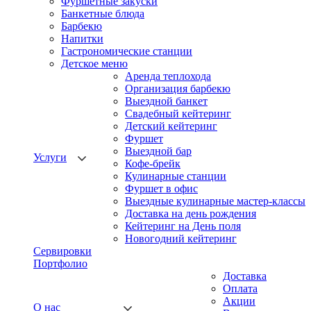
Фуршетные закуски
Банкетные блюда
Барбекю
Напитки
Гастрономические станции
Детское меню
Аренда теплохода
Организация барбекю
Выездной банкет
Свадебный кейтеринг
Детский кейтеринг
Фуршет
Выездной бар
Услуги
Кофе-брейк
Кулинарные станции
Фуршет в офис
Выездные кулинарные мастер-классы
Доставка на день рождения
Кейтеринг на День поля
Новогодний кейтеринг
Сервировки
Портфолио
Доставка
Оплата
Акции
О нас