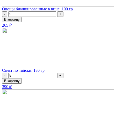
Овощи бланшированные в вине, 100 гр
-
+
В корзину
265 ₽
Салат по-тайски, 180 гр
-
+
В корзину
390 ₽